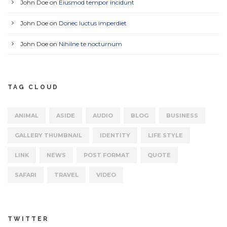
John Doe
on
Eiusmod tempor incidunt
John Doe
on
Donec luctus imperdiet
John Doe
on
Nihilne te nocturnum
TAG CLOUD
ANIMAL
ASIDE
AUDIO
BLOG
BUSINESS
GALLERY THUMBNAIL
IDENTITY
LIFE STYLE
LINK
NEWS
POST FORMAT
QUOTE
SAFARI
TRAVEL
VIDEO
TWITTER