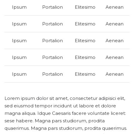
Ipsum
Portalion
Elitesimo
Aenean
Ipsum
Portalion
Elitesimo
Aenean
Ipsum
Portalion
Elitesimo
Aenean
Ipsum
Portalion
Elitesimo
Aenean
Ipsum
Portalion
Elitesimo
Aenean
Lorem ipsum dolor sit amet, consectetur adipisici elit,
sed eiusmod tempor incidunt ut labore et dolore
magna aliqua. Idque Caesaris facere voluntate liceret:
sese habere. Magna pars studiorum, prodita
quaerimus. Magna pars studiorum, prodita quaerimus.