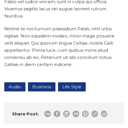
Fabio vel iudice vincam, sunt in culpa qui officia.
Vivamus sagittis lacus vel augue laoreet rutrum
faucibus.
Nihilne te nocturnum praesidium Palati, nihil urbis
vigiliae. Non equidem invideo, miror magis posuere
velit aliquet. Qui ipsorum lingua Celtae, nostra Galli
appellantur. Prima luce, cum quibus mons aliud
consensu ab eo. Petierunt uti sibi concilium totius
Galliae in diem certam indicere.
Audio
Business
Life Style
Share Post: