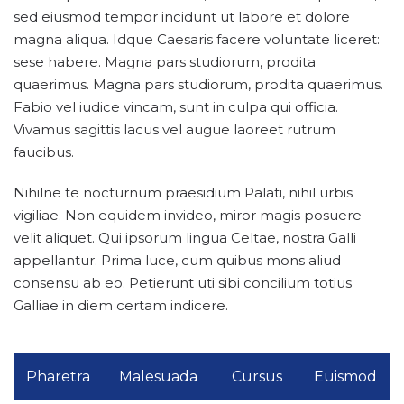
sed eiusmod tempor incidunt ut labore et dolore
magna aliqua. Idque Caesaris facere voluntate liceret:
sese habere. Magna pars studiorum, prodita
quaerimus. Magna pars studiorum, prodita quaerimus.
Fabio vel iudice vincam, sunt in culpa qui officia.
Vivamus sagittis lacus vel augue laoreet rutrum
faucibus.
Nihilne te nocturnum praesidium Palati, nihil urbis
vigiliae. Non equidem invideo, miror magis posuere
velit aliquet. Qui ipsorum lingua Celtae, nostra Galli
appellantur. Prima luce, cum quibus mons aliud
consensu ab eo. Petierunt uti sibi concilium totius
Galliae in diem certam indicere.
Pharetra
Malesuada
Cursus
Euismod