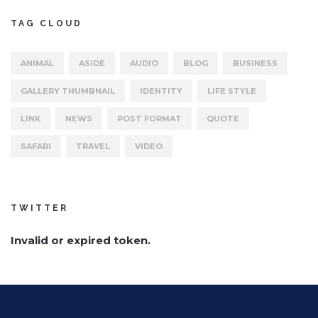
TAG CLOUD
ANIMAL
ASIDE
AUDIO
BLOG
BUSINESS
GALLERY THUMBNAIL
IDENTITY
LIFE STYLE
LINK
NEWS
POST FORMAT
QUOTE
SAFARI
TRAVEL
VIDEO
TWITTER
Invalid or expired token.