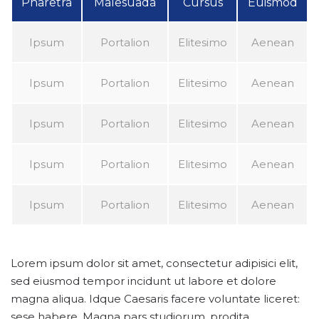
Pharetra
Malesuada
Cursus
Euismod
Ipsum
Portalion
Elitesimo
Aenean
Ipsum
Portalion
Elitesimo
Aenean
Ipsum
Portalion
Elitesimo
Aenean
Ipsum
Portalion
Elitesimo
Aenean
Ipsum
Portalion
Elitesimo
Aenean
Lorem ipsum dolor sit amet, consectetur adipisici elit,
sed eiusmod tempor incidunt ut labore et dolore
magna aliqua. Idque Caesaris facere voluntate liceret:
sese habere. Magna pars studiorum, prodita