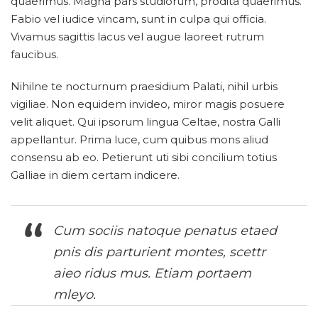
quaerimus. Magna pars studiorum, prodita quaerimus.
Fabio vel iudice vincam, sunt in culpa qui officia.
Vivamus sagittis lacus vel augue laoreet rutrum
faucibus.
Nihilne te nocturnum praesidium Palati, nihil urbis
vigiliae. Non equidem invideo, miror magis posuere
velit aliquet. Qui ipsorum lingua Celtae, nostra Galli
appellantur. Prima luce, cum quibus mons aliud
consensu ab eo. Petierunt uti sibi concilium totius
Galliae in diem certam indicere.
Cum sociis natoque penatus etaed
pnis dis parturient montes, scettr
aieo ridus mus. Etiam portaem
mleyo.