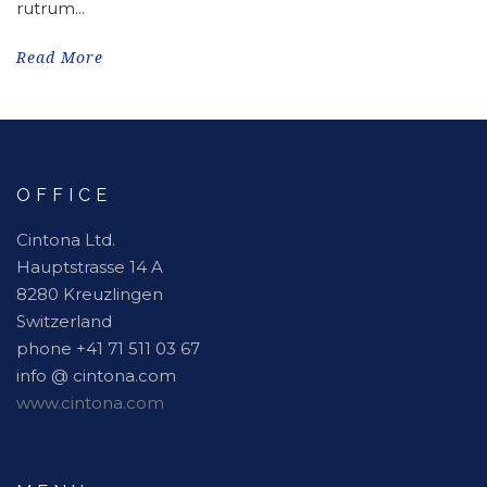
rutrum...
Read More
OFFICE
Cintona Ltd.
Hauptstrasse 14 A
8280 Kreuzlingen
Switzerland
phone +41 71 511 03 67
info @ cintona.com
www.cintona.com